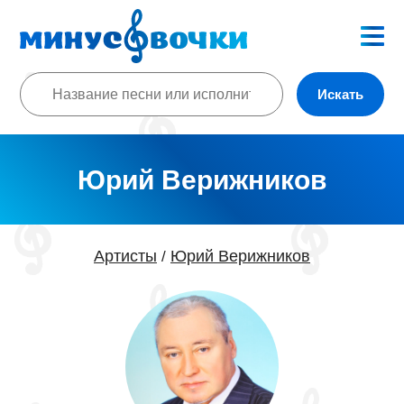
Искать
Юрий Верижников
Артисты
Юрий Верижников
/