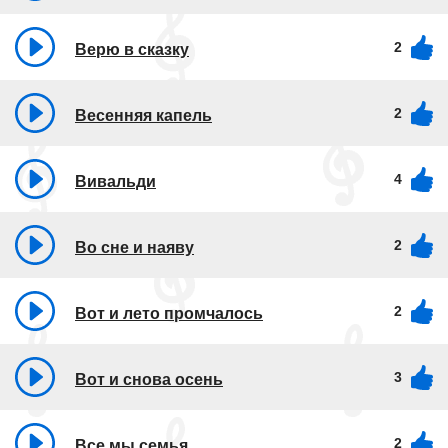
2
Верю в сказку
2
Весенняя капель
4
Вивальди
2
Во сне и наяву
2
Вот и лето промчалось
3
Вот и снова осень
2
Все мы семья