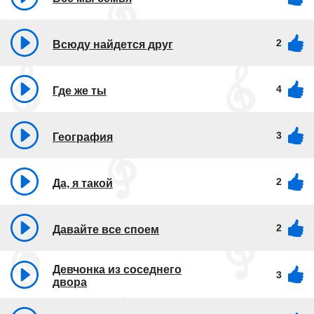
2
Всюду найдется друг
4
Где же ты
3
География
2
Да, я такой
2
Давайте все споем
Девчонка из соседнего
3
двора