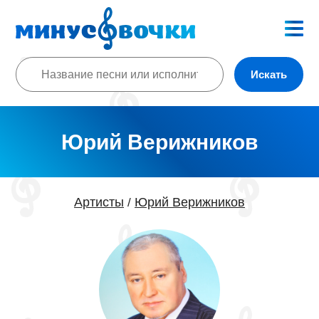
Искать
Юрий Верижников
Артисты
Юрий Верижников
/