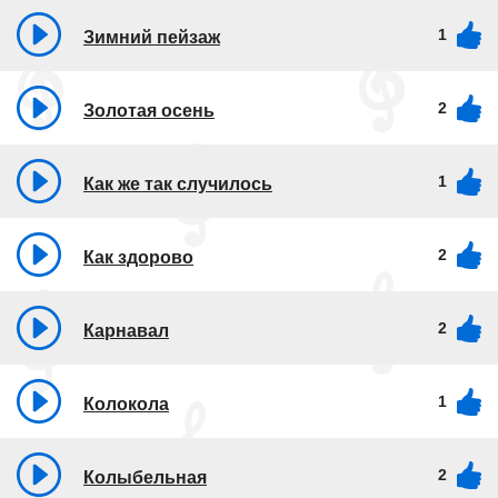
1
Зимний пейзаж
2
Золотая осень
1
Как же так случилось
2
Как здорово
2
Карнавал
1
Колокола
2
Колыбельная