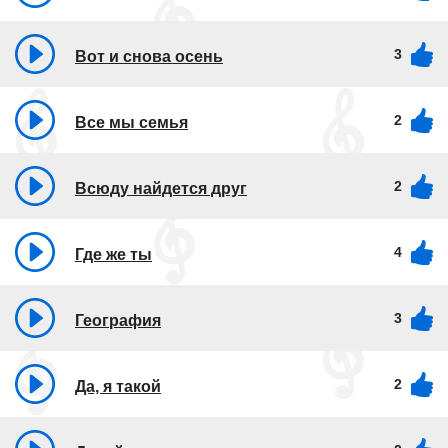
3
Вот и снова осень
2
Все мы семья
2
Всюду найдется друг
4
Где же ты
3
География
2
Да, я такой