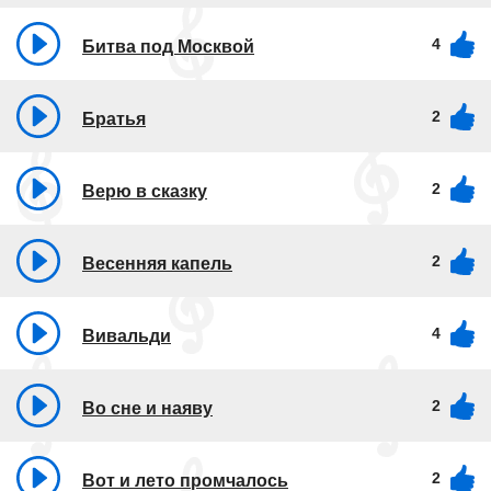
4
Битва под Москвой
2
Братья
2
Верю в сказку
2
Весенняя капель
4
Вивальди
2
Во сне и наяву
2
Вот и лето промчалось