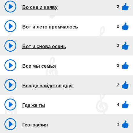
2
Во сне и наяву
2
Вот и лето промчалось
3
Вот и снова осень
2
Все мы семья
2
Всюду найдется друг
4
Где же ты
3
География