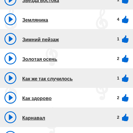
Звезда востока
4
Земляника
1
Зимний пейзаж
2
Золотая осень
1
Как же так случилось
2
Как здорово
2
Карнавал