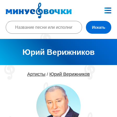
Искать
Юрий Верижников
Артисты
Юрий Верижников
/