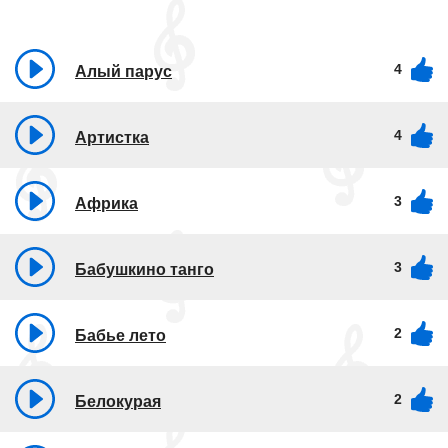
4
Алый парус
4
Артистка
3
Африка
3
Бабушкино танго
2
Бабье лето
2
Белокурая