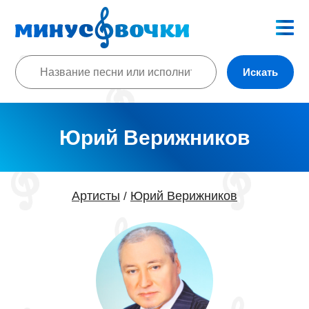
Искать
Юрий Верижников
Артисты
Юрий Верижников
/