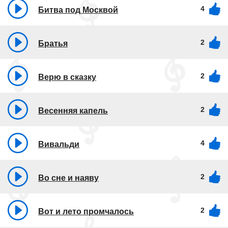
4
Битва под Москвой
2
Братья
2
Верю в сказку
2
Весенняя капель
4
Вивальди
2
Во сне и наяву
2
Вот и лето промчалось