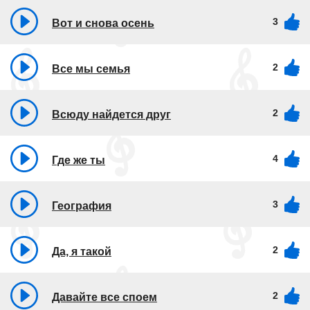
3
Вот и снова осень
2
Все мы семья
2
Всюду найдется друг
4
Где же ты
3
География
2
Да, я такой
2
Давайте все споем