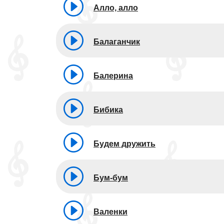
Алло, алло
Балаганчик
Балерина
Бибика
Будем дружить
Бум-бум
Валенки