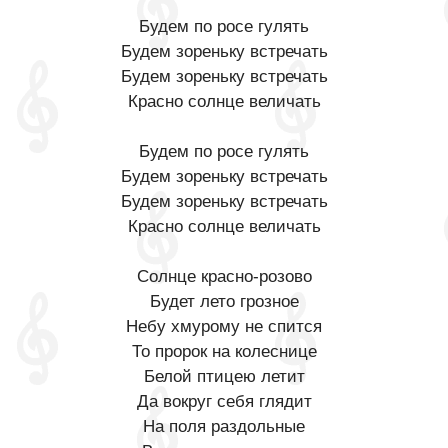
Будем по росе гулять
Будем зореньку встречать
Будем зореньку встречать
Красно солнце величать
Будем по росе гулять
Будем зореньку встречать
Будем зореньку встречать
Красно солнце величать
Солнце красно-розово
Будет лето грозное
Небу хмурому не спится
То пророк на колеснице
Белой птицею летит
Да вокруг себя глядит
На поля раздольные