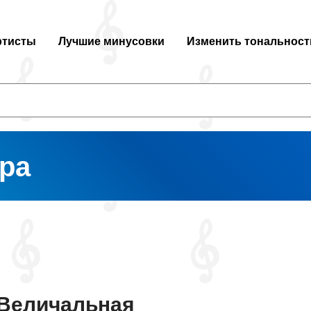
ртисты
Лучшие минусовки
Изменить тональност
ра
Величальная