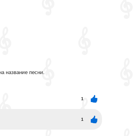
на название песни.
1
1