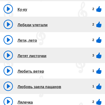
2
Ку-ку
2
Лебеди улетали
2
Лети, лето
3
Летят листочки
1
Любить ветер
1
Любовь заела пацанов
2
Лялечка