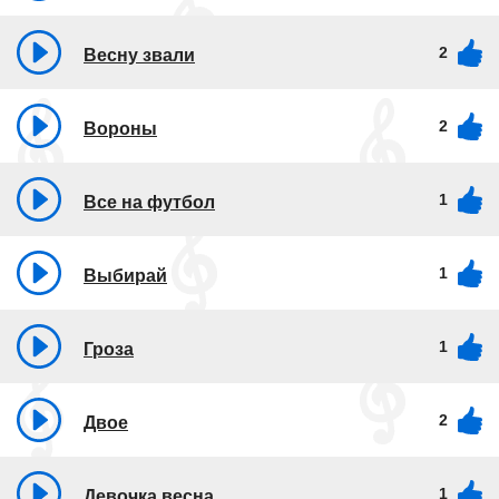
2
Весну звали
2
Вороны
1
Все на футбол
1
Выбирай
1
Гроза
2
Двое
1
Девочка весна