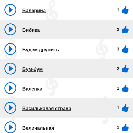
1
Балерина
2
Бибика
3
Будем дружить
2
Бум-бум
1
Валенки
1
Васильковая страна
1
Величальная