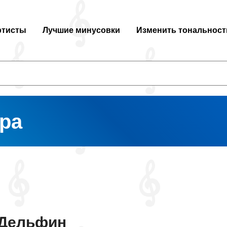
ртисты
Лучшие минусовки
Изменить тональност
ра
Дельфин