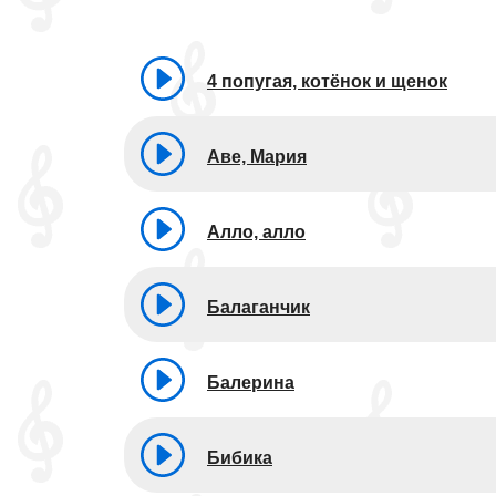
4 попугая, котёнок и щенок
Аве, Мария
Алло, алло
Балаганчик
Балерина
Бибика