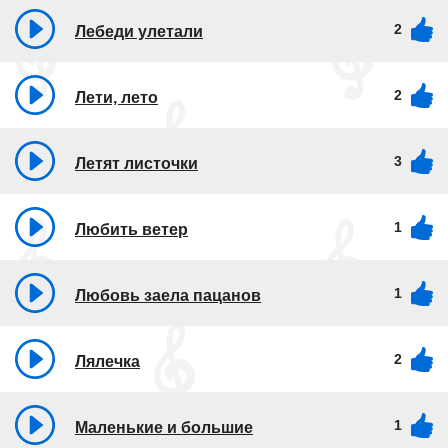
2
Лебеди улетали
2
Лети, лето
3
Летят листочки
1
Любить ветер
1
Любовь заела пацанов
2
Лялечка
1
Маленькие и большие