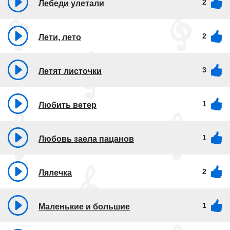
2
Лебеди улетали
2
Лети, лето
3
Летят листочки
1
Любить ветер
1
Любовь заела пацанов
2
Лялечка
1
Маленькие и большие