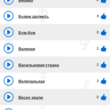
Бибика
3
Будем дружить
2
Бум-бум
1
Валенки
1
Васильковая страна
1
Величальная
2
Весну звали