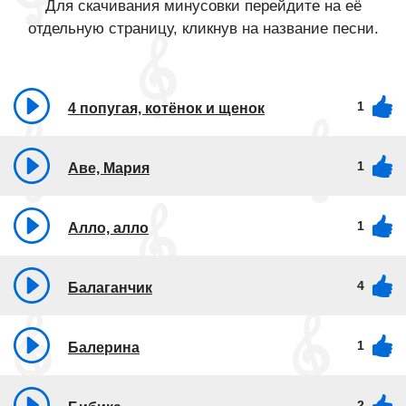
Для скачивания минусовки перейдите на её
отдельную страницу, кликнув на название песни.
1
4 попугая, котёнок и щенок
1
Аве, Мария
1
Алло, алло
4
Балаганчик
1
Балерина
2