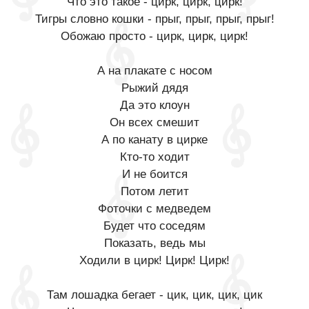
Что это такое - цирк, цирк, цирк!
Тигры словно кошки - прыг, прыг, прыг, прыг!
Обожаю просто - цирк, цирк, цирк!
А на плакате с носом
Рыжий дядя
Да это клоун
Он всех смешит
А по канату в цирке
Кто-то ходит
И не боится
Потом летит
Фоточки с медведем
Будет что соседям
Показать, ведь мы
Ходили в цирк! Цирк! Цирк!
Там лошадка бегает - цик, цик, цик, цик