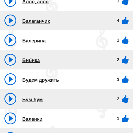
1
Алло, алло
4
Балаганчик
1
Балерина
2
Бибика
3
Будем дружить
2
Бум-бум
1
Валенки