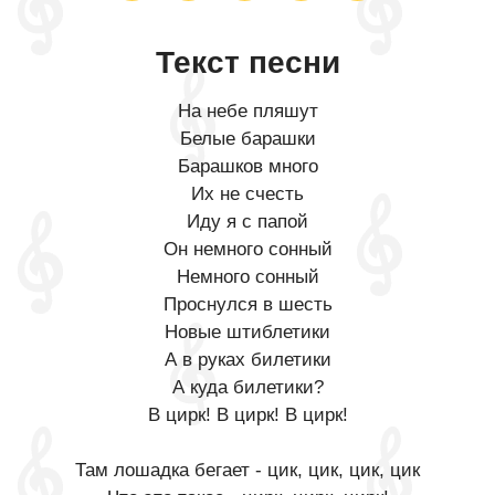
Текст песни
На небе пляшут
Белые барашки
Барашков много
Их не счесть
Иду я с папой
Он немного сонный
Немного сонный
Проснулся в шесть
Новые штиблетики
А в руках билетики
А куда билетики?
В цирк! В цирк! В цирк!
Там лошадка бегает - цик, цик, цик, цик