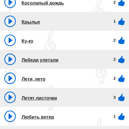
2
Косолапый дождь
1
Крылья
2
Ку-ку
2
Лебеди улетали
2
Лети, лето
3
Летят листочки
1
Любить ветер