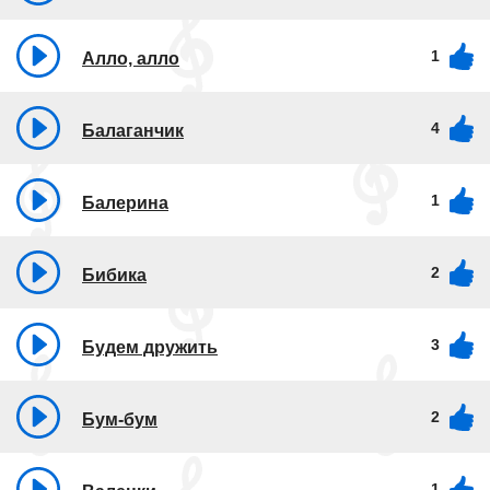
1
Алло, алло
4
Балаганчик
1
Балерина
2
Бибика
3
Будем дружить
2
Бум-бум
1