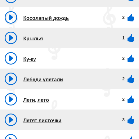
2
Косолапый дождь
1
Крылья
2
Ку-ку
2
Лебеди улетали
2
Лети, лето
3
Летят листочки