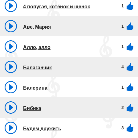
1
4 попугая, котёнок и щенок
1
Аве, Мария
1
Алло, алло
4
Балаганчик
1
Балерина
2
Бибика
3
Будем дружить