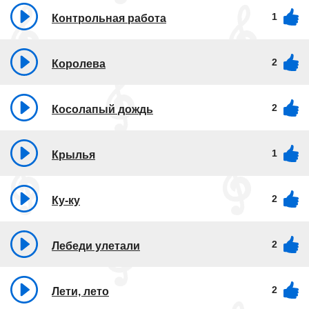
1
Контрольная работа
2
Королева
2
Косолапый дождь
1
Крылья
2
Ку-ку
2
Лебеди улетали
2
Лети, лето