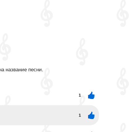
на название песни.
1
1