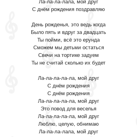
Ла-ла-ла-лала, мой друг
С днём рождения поздравляю
День рожденья, это ведь когда
Было пять и вдруг за двадцать
Ты пойми, всё это ерунда
Сможем мы детьми остаться
Свечи на тортике задуем
Ты не считай сколько их будет
Ла-ла-ла-ла-ла, мой друг
С днём рождения
С днём рождения
Ла-ла-ла-ла-ла, мой друг
Это повод для веселья
Ла-ла-ла-ла-ла, мой друг
Люблю, целую, обнимаю
Ла-ла-ла-лала, мой друг