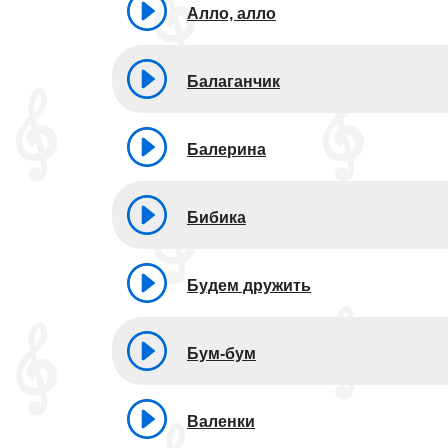
Алло, алло
Балаганчик
Балерина
Бибика
Будем дружить
Бум-бум
Валенки