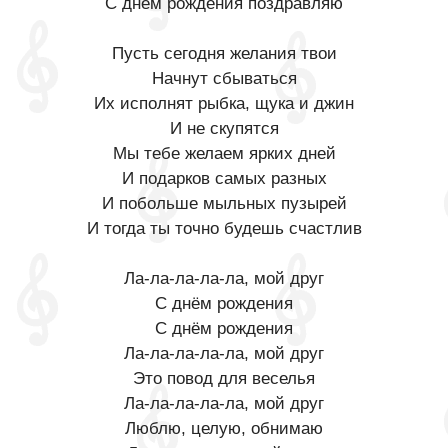
С днём рождения поздравляю
Пусть сегодня желания твои
Начнут сбываться
Их исполнят рыбка, щука и джин
И не скупятся
Мы тебе желаем ярких дней
И подарков самых разных
И побольше мыльных пузырей
И тогда ты точно будешь счастлив
Ла-ла-ла-ла-ла, мой друг
С днём рождения
С днём рождения
Ла-ла-ла-ла-ла, мой друг
Это повод для веселья
Ла-ла-ла-ла-ла, мой друг
Люблю, целую, обнимаю