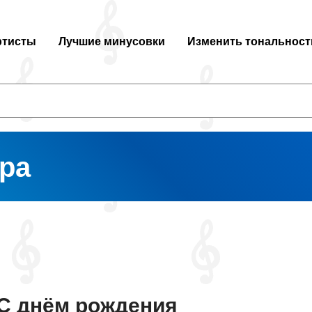
ртисты
Лучшие минусовки
Изменить тональност
ра
С днём рождения