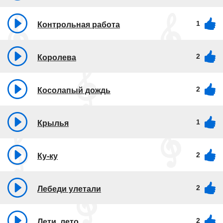
1
Контрольная работа
2
Королева
2
Косолапый дождь
1
Крылья
2
Ку-ку
2
Лебеди улетали
2
Лети, лето