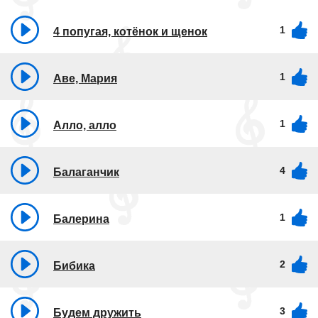
1
4 попугая, котёнок и щенок
1
Аве, Мария
1
Алло, алло
4
Балаганчик
1
Балерина
2
Бибика
3
Будем дружить