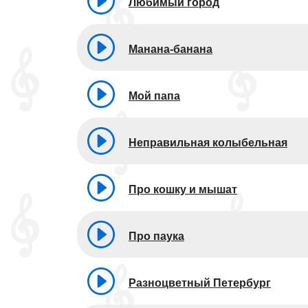
Любимый город
Манана-банана
Мой папа
Неправильная колыбельная
Про кошку и мышат
Про паука
Разноцветный Петербург