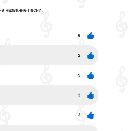
на название песни.
6
2
5
3
3