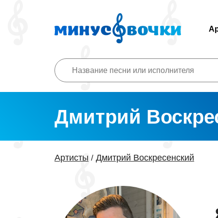
А
Дмитрий Воскре
Артисты
Дмитрий Воскресенский
/