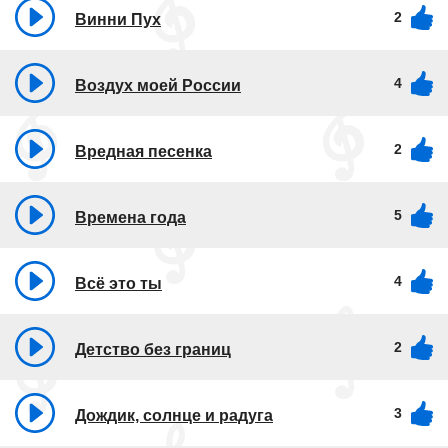
2
Винни Пух
4
Воздух моей России
2
Вредная песенка
5
Времена года
4
Всё это ты
2
Детство без границ
3
Дождик, солнце и радуга