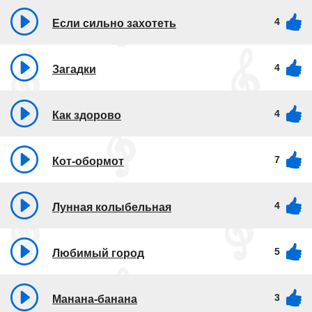
4
Если сильно захотеть
4
Загадки
4
Как здорово
7
Кот-обормот
4
Лунная колыбельная
5
Любимый город
3
Манана-банана