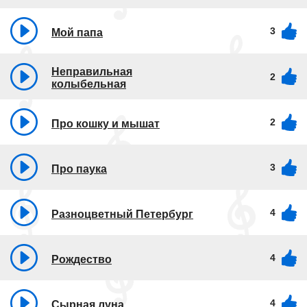
3
Мой папа
Неправильная
2
колыбельная
2
Про кошку и мышат
3
Про паука
4
Разноцветный Петербург
4
Рождество
4
Сырная луна