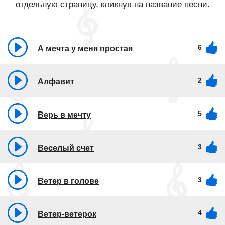
отдельную страницу, кликнув на название песни.
6
А мечта у меня простая
2
Алфавит
5
Верь в мечту
3
Веселый счет
3
Ветер в голове
4
Ветер-ветерок