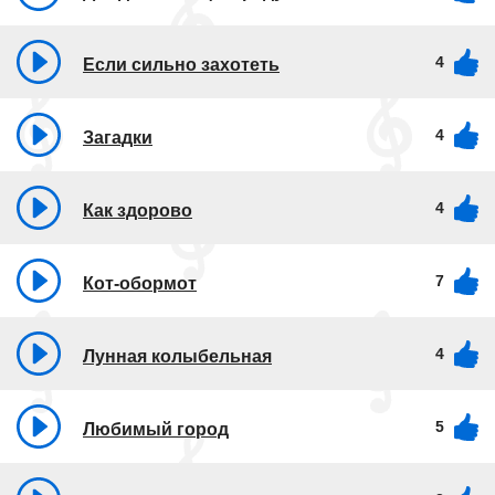
4
Если сильно захотеть
4
Загадки
4
Как здорово
7
Кот-обормот
4
Лунная колыбельная
5
Любимый город