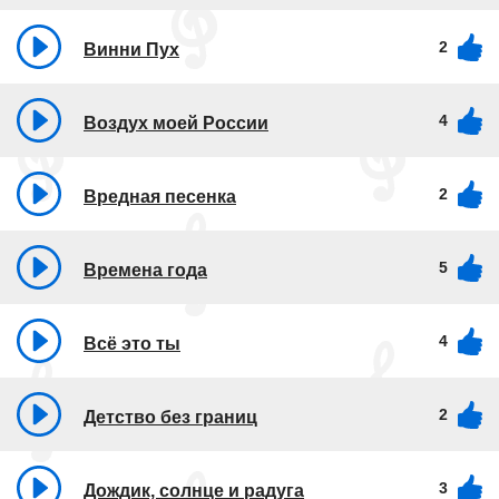
2
Винни Пух
4
Воздух моей России
2
Вредная песенка
5
Времена года
4
Всё это ты
2
Детство без границ
3
Дождик, солнце и радуга