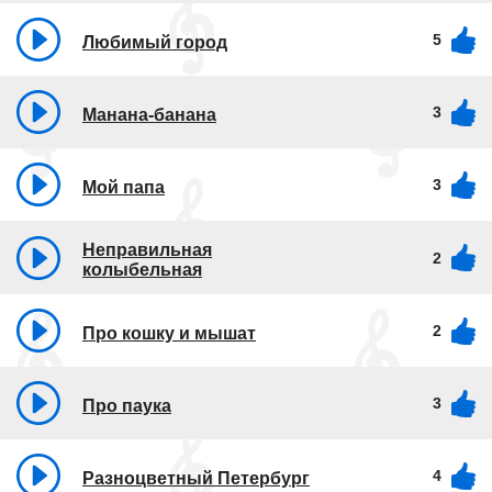
5
Любимый город
3
Манана-банана
3
Мой папа
Неправильная
2
колыбельная
2
Про кошку и мышат
3
Про паука
4
Разноцветный Петербург