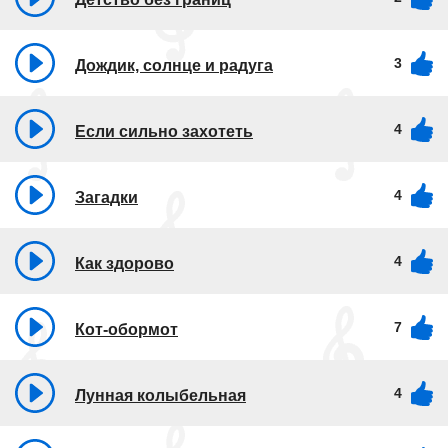
3
Дождик, солнце и радуга
4
Если сильно захотеть
4
Загадки
4
Как здорово
7
Кот-обормот
4
Лунная колыбельная