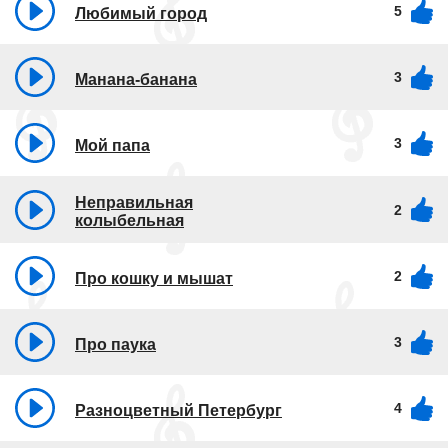
5
Любимый город
3
Манана-банана
3
Мой папа
Неправильная
2
колыбельная
2
Про кошку и мышат
3
Про паука
4
Разноцветный Петербург