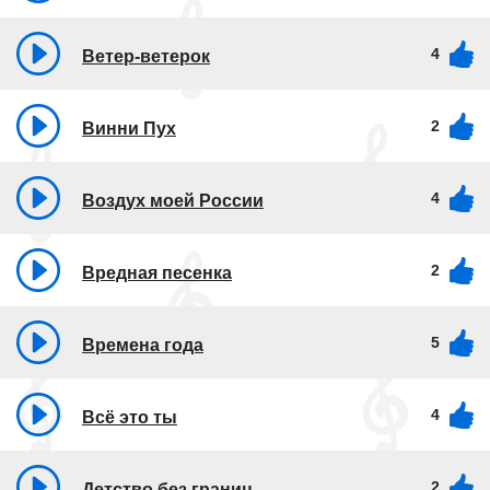
4
Ветер-ветерок
2
Винни Пух
4
Воздух моей России
2
Вредная песенка
5
Времена года
4
Всё это ты
2
Детство без границ