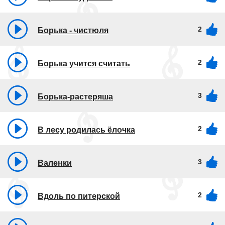
2
Борька - чистюля
2
Борька учится считать
3
Борька-растеряша
2
В лесу родилась ёлочка
3
Валенки
2
Вдоль по питерской