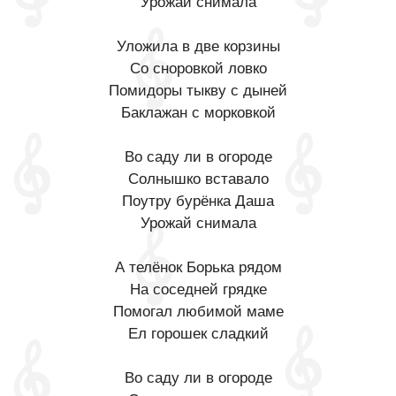
Урожай снимала
Уложила в две корзины
Со сноровкой ловко
Помидоры тыкву с дыней
Баклажан с морковкой
Во саду ли в огороде
Солнышко вставало
Поутру бурёнка Даша
Урожай снимала
А телёнок Борька рядом
На соседней грядке
Помогал любимой маме
Ел горошек сладкий
Во саду ли в огороде