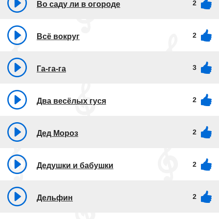
2
Во саду ли в огороде
2
Всё вокруг
3
Га-га-га
2
Два весёлых гуся
2
Дед Мороз
2
Дедушки и бабушки
2
Дельфин