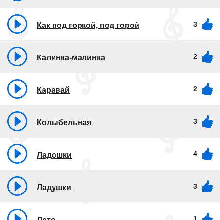
3
Как под горкой, под горой
2
Калинка-малинка
2
Каравай
3
Колыбельная
4
Ладошки
3
Ладушки
1
Лето