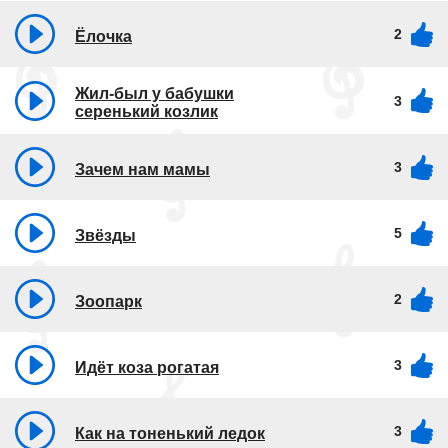
2
Ёлочка
Жил-был у бабушки
3
серенький козлик
3
Зачем нам мамы
5
Звёзды
2
Зоопарк
3
Идёт коза рогатая
3
Как на тоненький ледок