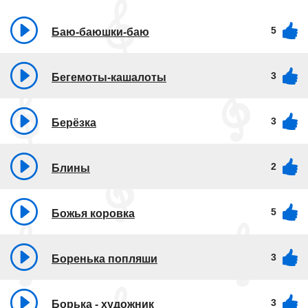
5
Баю-баюшки-баю
3
Бегемоты-кашалоты
3
Берёзка
2
Блины
5
Божья коровка
3
Боренька попляши
3
Борька - художник