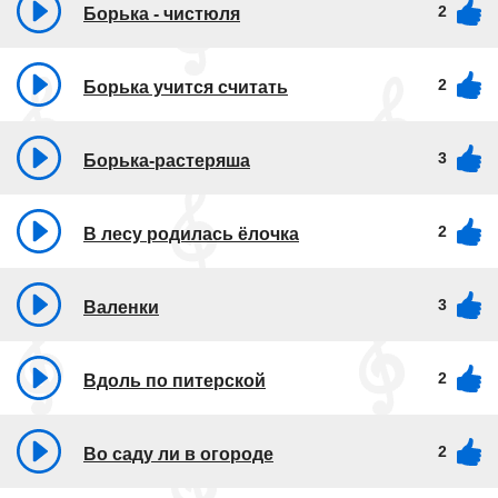
2
Борька - чистюля
2
Борька учится считать
3
Борька-растеряша
2
В лесу родилась ёлочка
3
Валенки
2
Вдоль по питерской
2
Во саду ли в огороде