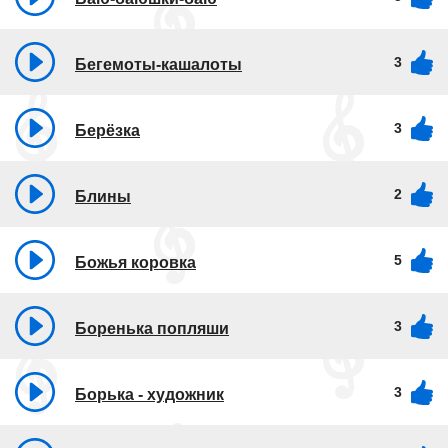
3
Бегемоты-кашалоты
3
Берёзка
2
Блины
5
Божья коровка
3
Боренька попляши
3
Борька - художник