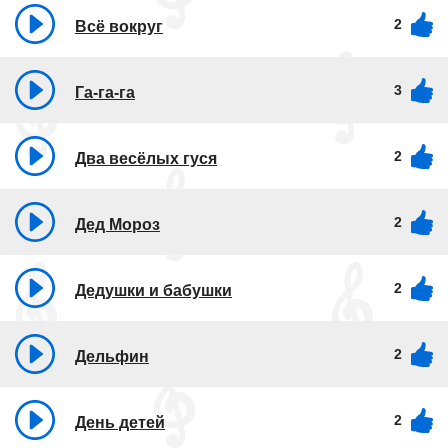
2
Всё вокруг
3
Га-га-га
2
Два весёлых гуся
2
Дед Мороз
2
Дедушки и бабушки
2
Дельфин
2
День детей