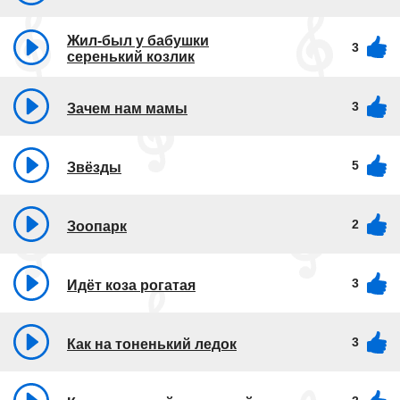
Жил-был у бабушки
3
серенький козлик
3
Зачем нам мамы
5
Звёзды
2
Зоопарк
3
Идёт коза рогатая
3
Как на тоненький ледок