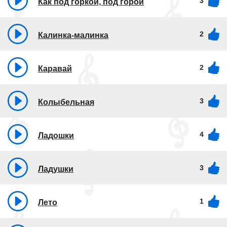
3
Как под горкой, под горой
2
Калинка-малинка
2
Каравай
3
Колыбельная
4
Ладошки
3
Ладушки
1
Лето