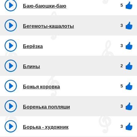
5
Баю-баюшки-баю
3
Бегемоты-кашалоты
3
Берёзка
2
Блины
5
Божья коровка
3
Боренька попляши
3
Борька - художник