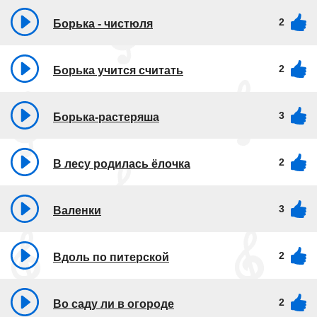
2
Борька - чистюля
2
Борька учится считать
3
Борька-растеряша
2
В лесу родилась ёлочка
3
Валенки
2
Вдоль по питерской
2
Во саду ли в огороде