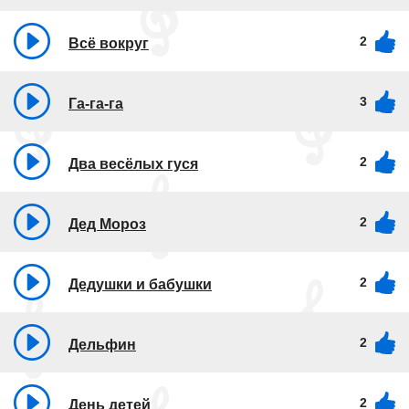
2
Всё вокруг
3
Га-га-га
2
Два весёлых гуся
2
Дед Мороз
2
Дедушки и бабушки
2
Дельфин
2
День детей