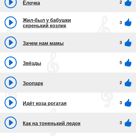
2
Ёлочка
Жил-был у бабушки
3
серенький козлик
3
Зачем нам мамы
5
Звёзды
2
Зоопарк
3
Идёт коза рогатая
3
Как на тоненький ледок