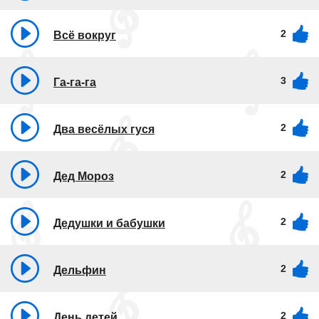
2
Всё вокруг
3
Га-га-га
2
Два весёлых гуся
2
Дед Мороз
2
Дедушки и бабушки
2
Дельфин
2
День детей