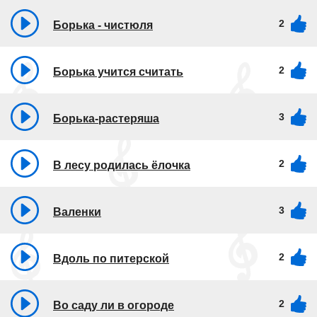
2
Борька - чистюля
2
Борька учится считать
3
Борька-растеряша
2
В лесу родилась ёлочка
3
Валенки
2
Вдоль по питерской
2
Во саду ли в огороде