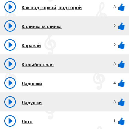
3
Как под горкой, под горой
2
Калинка-малинка
2
Каравай
3
Колыбельная
4
Ладошки
3
Ладушки
1
Лето