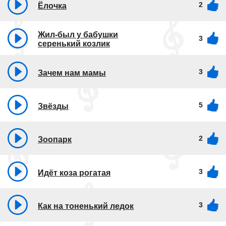
2
Ёлочка
Жил-был у бабушки
3
серенький козлик
3
Зачем нам мамы
5
Звёзды
2
Зоопарк
3
Идёт коза рогатая
3
Как на тоненький ледок