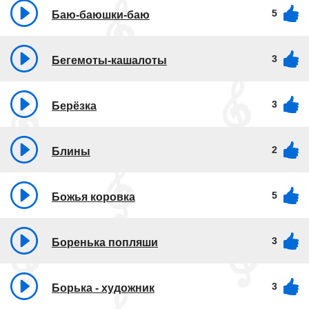
5
Баю-баюшки-баю
3
Бегемоты-кашалоты
3
Берёзка
2
Блины
5
Божья коровка
3
Боренька попляши
3
Борька - художник