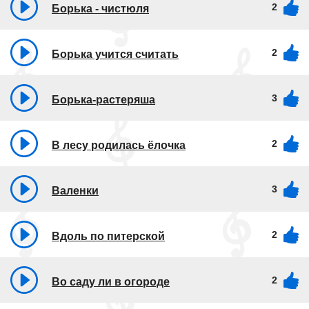
2
Борька - чистюля
2
Борька учится считать
3
Борька-растеряша
2
В лесу родилась ёлочка
3
Валенки
2
Вдоль по питерской
2
Во саду ли в огороде