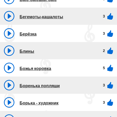
3
Бегемоты-кашалоты
3
Берёзка
2
Блины
5
Божья коровка
3
Боренька попляши
3
Борька - художник