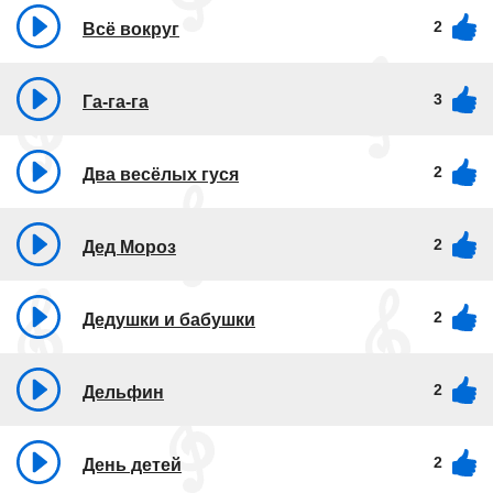
2
Всё вокруг
3
Га-га-га
2
Два весёлых гуся
2
Дед Мороз
2
Дедушки и бабушки
2
Дельфин
2
День детей