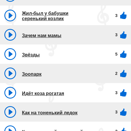
Жил-был у бабушки
3
серенький козлик
3
Зачем нам мамы
5
Звёзды
2
Зоопарк
3
Идёт коза рогатая
3
Как на тоненький ледок