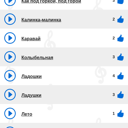
3
Как под горкой, под горой
2
Калинка-малинка
2
Каравай
3
Колыбельная
4
Ладошки
3
Ладушки
1
Лето