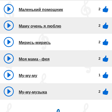
2
Маленький помощник
2
Маму очень я люблю
2
Мирись-мирись
2
Моя мама - фея
1
Му-му-му
2
Му-му-музыка