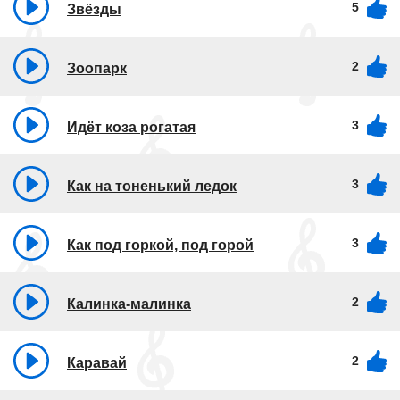
5
Звёзды
2
Зоопарк
3
Идёт коза рогатая
3
Как на тоненький ледок
3
Как под горкой, под горой
2
Калинка-малинка
2
Каравай