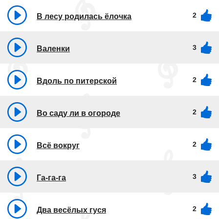
2
В лесу родилась ёлочка
3
Валенки
2
Вдоль по питерской
2
Во саду ли в огороде
2
Всё вокруг
3
Га-га-га
2
Два весёлых гуся