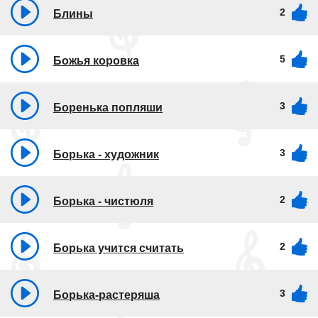
2
Блины
5
Божья коровка
3
Боренька попляши
3
Борька - художник
2
Борька - чистюля
2
Борька учится считать
3
Борька-растеряша