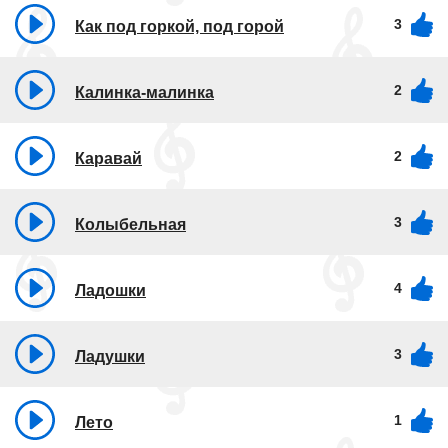
3
Как под горкой, под горой
2
Калинка-малинка
2
Каравай
3
Колыбельная
4
Ладошки
3
Ладушки
1
Лето