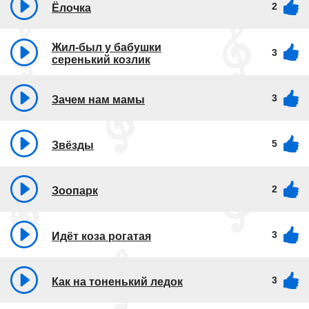
2
Ёлочка
Жил-был у бабушки
3
серенький козлик
3
Зачем нам мамы
5
Звёзды
2
Зоопарк
3
Идёт коза рогатая
3
Как на тоненький ледок