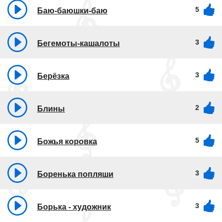
5
Баю-баюшки-баю
3
Бегемоты-кашалоты
3
Берёзка
2
Блины
5
Божья коровка
3
Боренька попляши
3
Борька - художник