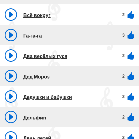
2
Всё вокруг
3
Га-га-га
2
Два весёлых гуся
2
Дед Мороз
2
Дедушки и бабушки
2
Дельфин
2
День детей