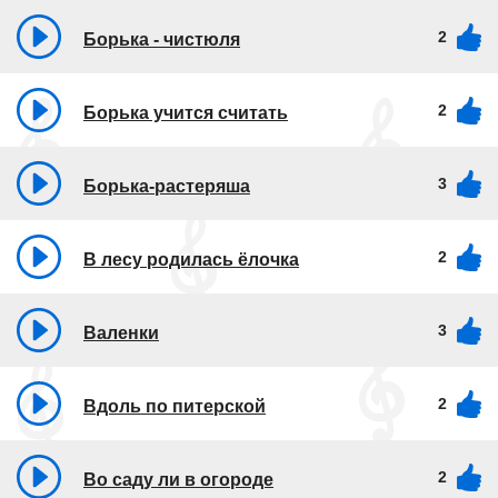
2
Борька - чистюля
2
Борька учится считать
3
Борька-растеряша
2
В лесу родилась ёлочка
3
Валенки
2
Вдоль по питерской
2
Во саду ли в огороде