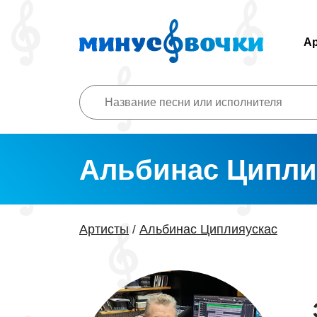
А
Альбинас Ципли
Артисты
Альбинас Циплияускас
/