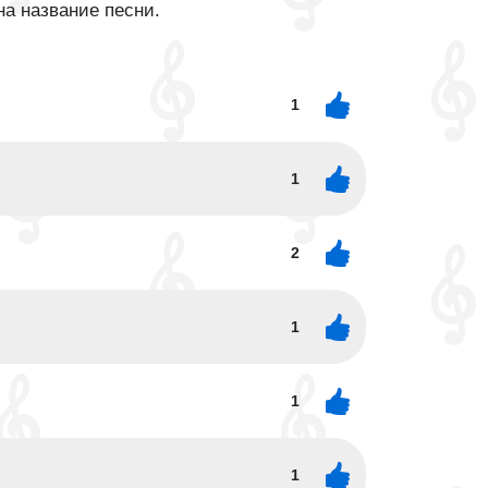
на название песни.
1
1
2
1
1
1