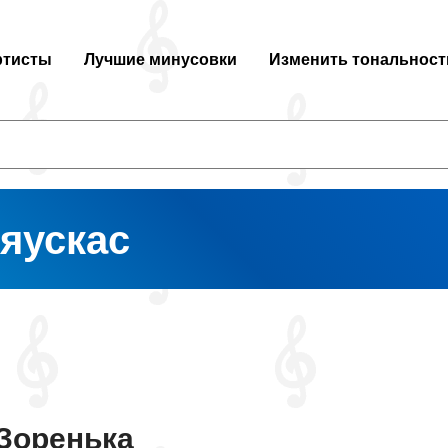
ртисты
Лучшие минусовки
Изменить тональност
яускас
Зоренька