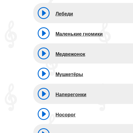
Лебеди
Маленькие гномики
Медвежонок
Мушкетёры
Наперегонки
Носорог