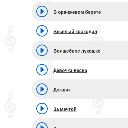
В оранжевом берете
Весёлый крокодил
Волшебное лукошко
Девочка-весна
Дождик
За мечтой