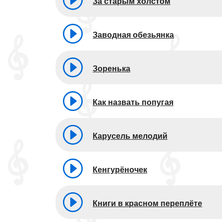
За старым холстом
Заводная обезьянка
Зоренька
Как назвать попугая
Карусель мелодий
Кенгурёночек
Книги в красном переплёте