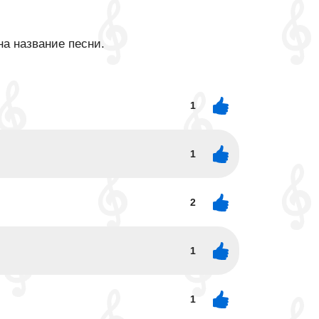
на название песни.
1
1
2
1
1