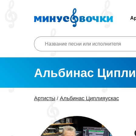
А
Альбинас Ципли
Артисты
Альбинас Циплияускас
/