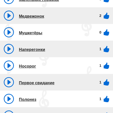
2
Медвежонок
0
Мушкетёры
1
Наперегонки
1
Носорог
1
Первое свидание
1
Полонез