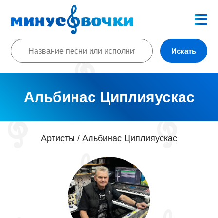
Искать
Альбинас Циплияускас
Артисты
Альбинас Циплияускас
/