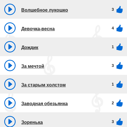
3
Волшебное лукошко
4
Девочка-весна
1
Дождик
3
За мечтой
1
За старым холстом
2
Заводная обезьянка
3
Зоренька