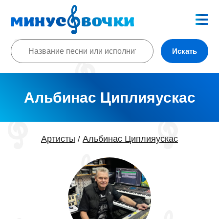
Искать
Альбинас Циплияускас
Артисты
Альбинас Циплияускас
/