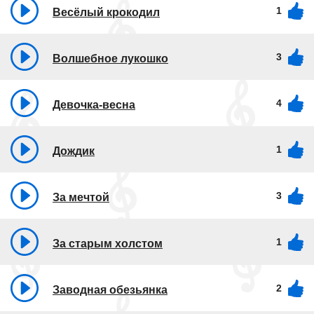
1
Весёлый крокодил
3
Волшебное лукошко
4
Девочка-весна
1
Дождик
3
За мечтой
1
За старым холстом
2
Заводная обезьянка