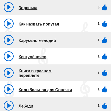
3
Зоренька
1
Как назвать попугая
1
Карусель мелодий
1
Кенгурёночек
Книги в красном
1
переплёте
1
Колыбельная для Сонечки
1
Лебеди