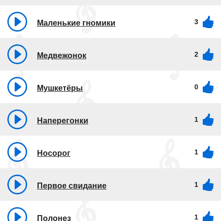
3
Маленькие гномики
2
Медвежонок
0
Мушкетёры
1
Наперегонки
1
Носорог
1
Первое свидание
1
Полонез