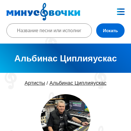
Искать
Альбинас Циплияускас
Артисты
Альбинас Циплияускас
/