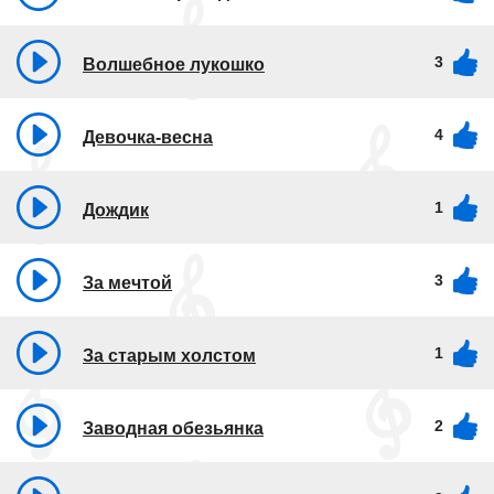
3
Волшебное лукошко
4
Девочка-весна
1
Дождик
3
За мечтой
1
За старым холстом
2
Заводная обезьянка