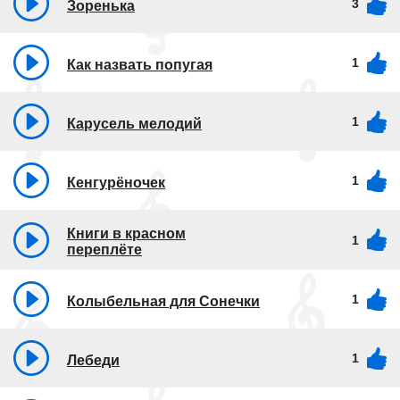
3
Зоренька
1
Как назвать попугая
1
Карусель мелодий
1
Кенгурёночек
Книги в красном
1
переплёте
1
Колыбельная для Сонечки
1
Лебеди