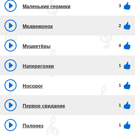
3
Маленькие гномики
2
Медвежонок
0
Мушкетёры
1
Наперегонки
1
Носорог
1
Первое свидание
1
Полонез