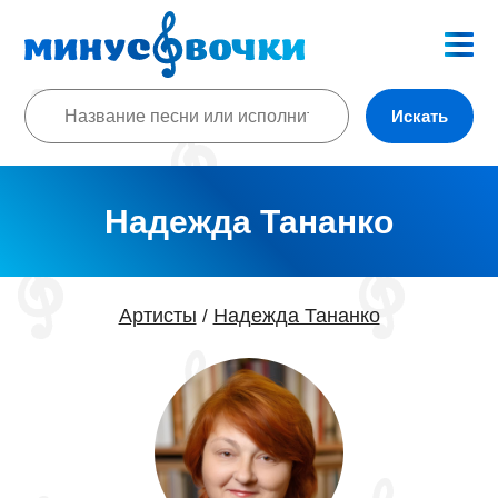
Искать
Надежда Тананко
Артисты
Надежда Тананко
/