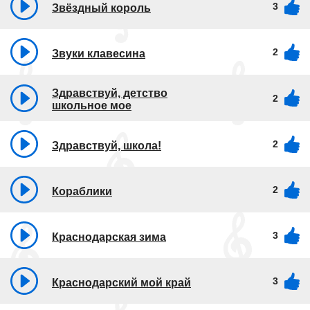
3
Звёздный король
2
Звуки клавесина
Здравствуй, детство
2
школьное мое
2
Здравствуй, школа!
2
Кораблики
3
Краснодарская зима
3
Краснодарский мой край