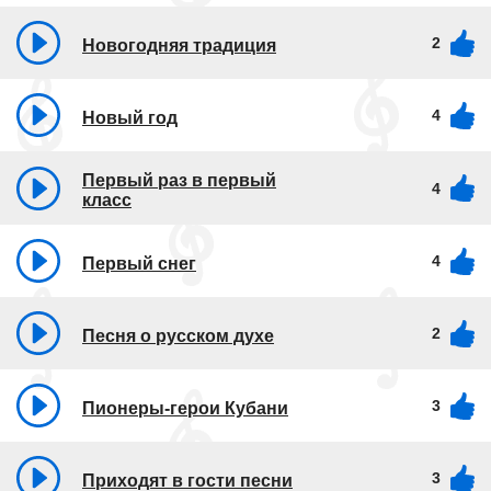
2
Новогодняя традиция
4
Новый год
Первый раз в первый
4
класс
4
Первый снег
2
Песня о русском духе
3
Пионеры-герои Кубани
3
Приходят в гости песни