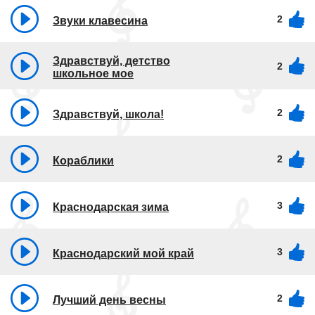
2
Звуки клавесина
Здравствуй, детство
2
школьное мое
2
Здравствуй, школа!
2
Кораблики
3
Краснодарская зима
3
Краснодарский мой край
2
Лучший день весны