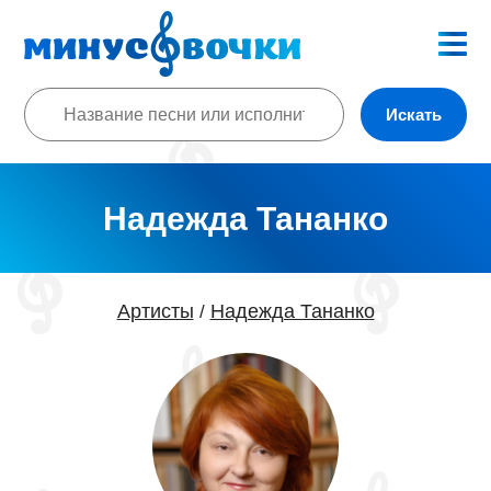
Искать
Надежда Тананко
Артисты
Надежда Тананко
/