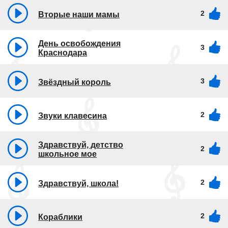
2
Вторые наши мамы
День освобождения
3
Краснодара
3
Звёздный король
2
Звуки клавесина
Здравствуй, детство
2
школьное мое
2
Здравствуй, школа!
2
Кораблики