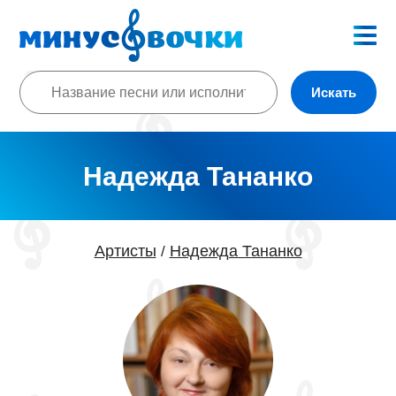
Искать
Надежда Тананко
Артисты
Надежда Тананко
/