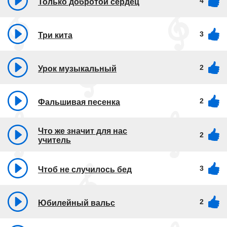
4
Только добротой сердец
3
Три кита
2
Урок музыкальный
2
Фальшивая песенка
Что же значит для нас
2
учитель
3
Чтоб не случилось бед
2
Юбилейный вальс