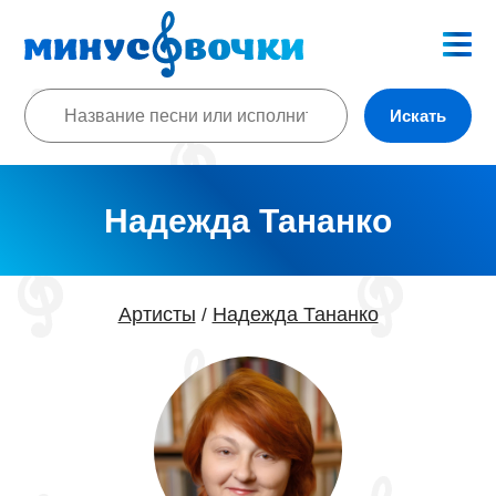
Искать
Надежда Тананко
Артисты
Надежда Тананко
/