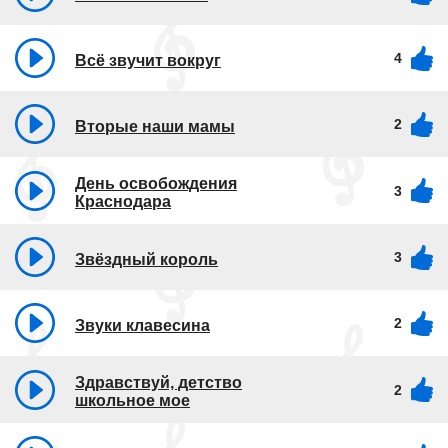
4
Всё звучит вокруг
2
Вторые наши мамы
День освобождения
3
Краснодара
3
Звёздный король
2
Звуки клавесина
Здравствуй, детство
2
школьное мое