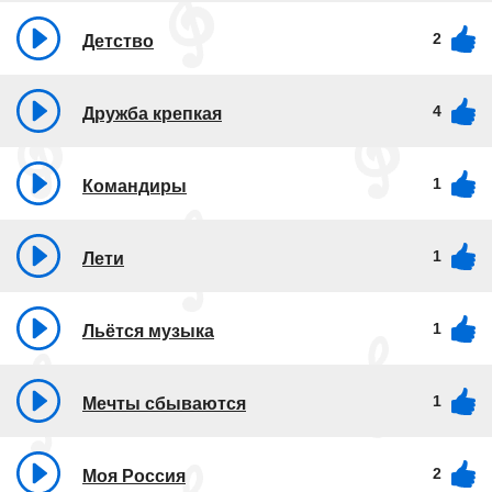
2
Детство
4
Дружба крепкая
1
Командиры
1
Лети
1
Льётся музыка
1
Мечты сбываются
2
Моя Россия