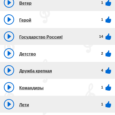
1
Ветер
1
Герой
14
Государство Россия!
2
Детство
4
Дружба крепкая
1
Командиры
1
Лети