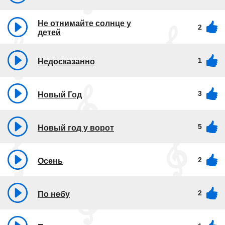
Не отнимайте солнце у
2
детей
1
Недосказанно
3
Новый Год
5
Новый год у ворот
2
Осень
2
По небу