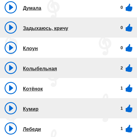
0
Думала
0
Задыхаюсь, кричу
0
Клоун
2
Колыбельная
1
Котёнок
1
Кумир
1
Лебеди