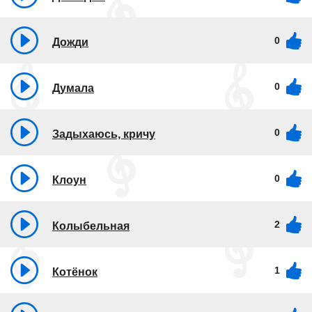
0
Дожди
0
Думала
0
Задыхаюсь, кричу
0
Клоун
2
Колыбельная
1
Котёнок