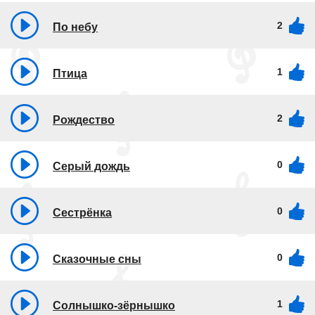
2
По небу
1
Птица
2
Рождество
0
Серый дождь
0
Сестрёнка
0
Сказочные сны
1
Солнышко-зёрнышко