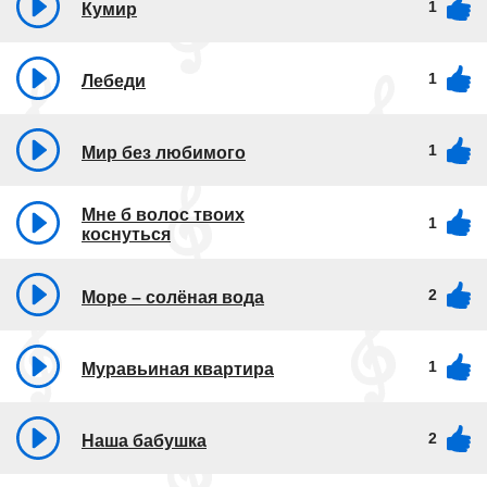
1
Кумир
1
Лебеди
1
Мир без любимого
Мне б волос твоих
1
коснуться
2
Море – солёная вода
1
Муравьиная квартира
2
Наша бабушка