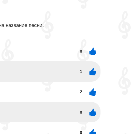
на название песни.
0
1
2
0
0