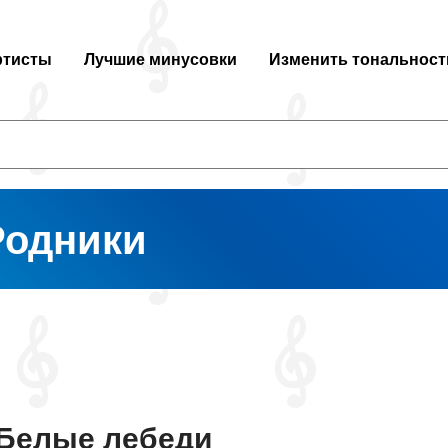
ртисты
Лучшие минусовки
Изменить тональност
Родники
Белые лебеди