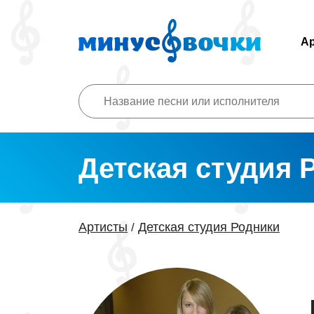
А
Детская студия 
Артисты
Детская студия Родники
/