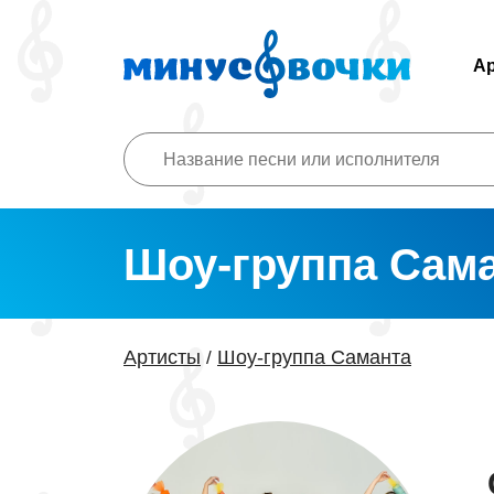
А
Шоу-группа Сам
Артисты
Шоу-группа Саманта
/