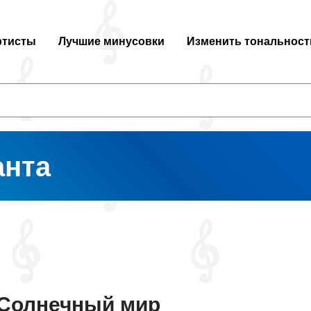
ртисты
Лучшие минусовки
Изменить тональност
анта
Солнечный мир