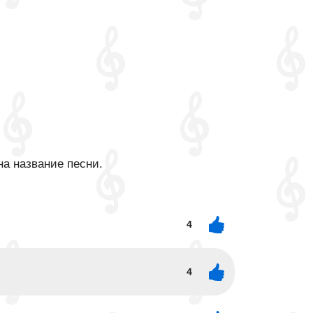
на название песни.
4
4