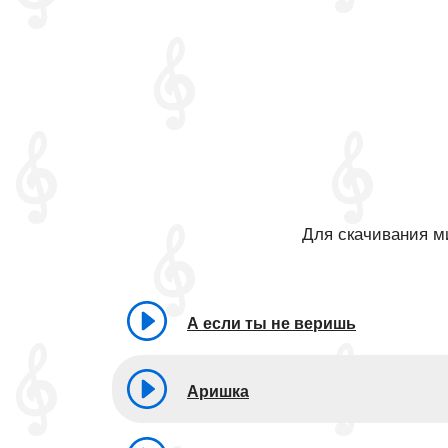
Для скачивания ми
А если ты не веришь
Аришка