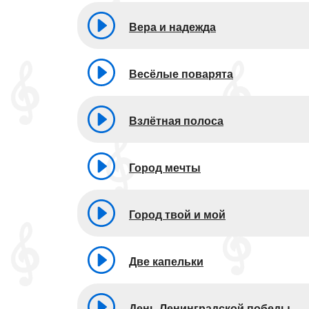
Вера и надежда
Весёлые поварята
Взлётная полоса
Город мечты
Город твой и мой
Две капельки
День Ленинградской победы