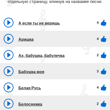
отдельную страницу, кликнув на название песни.
4
А если ты не веришь
4
Аришка
2
Ах, бабушка, бабулечка
3
Бабушка моя
4
Белая Русь
2
Белоснежка