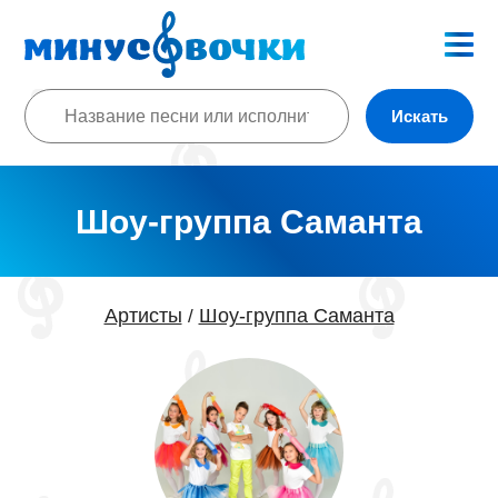
Искать
Шоу-группа Саманта
Артисты
Шоу-группа Саманта
/