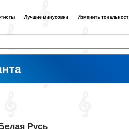
ртисты
Лучшие минусовки
Изменить тональност
анта
Белая Русь