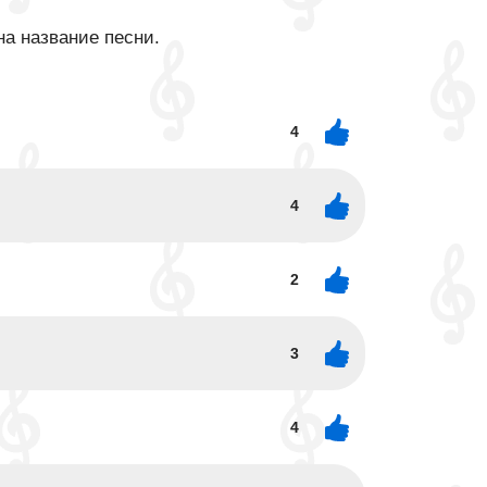
на название песни.
4
4
2
3
4