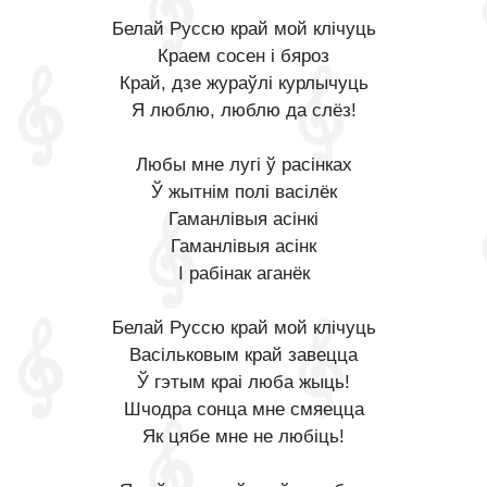
Белай Руссю край мой клiчуць
Краем сосен i бяроз
Край, дзе жураўлi курлычуць
Я люблю, люблю да слёз!
Любы мне лугi ў расiнках
Ў жытнім полі васілёк
Гаманлiвыя асiнкi
Гаманлiвыя асiнк
І рабiнак аганёк
Белай Руссю край мой клiчуць
Васiльковым край завецца
Ў гэтым краі люба жыць!
Шчодра сонца мне смяецца
Як цябе мне не любіць!