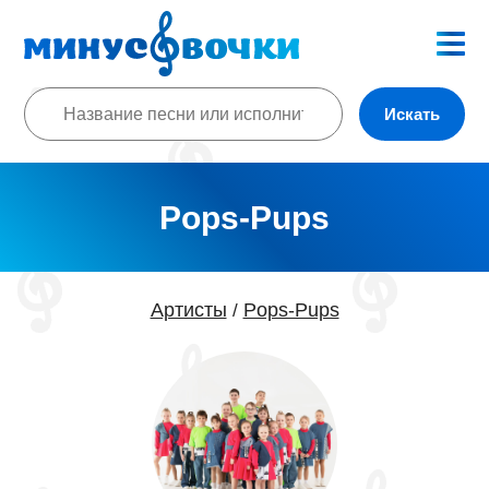
Искать
Pops-Pups
Артисты
Pops-Pups
/