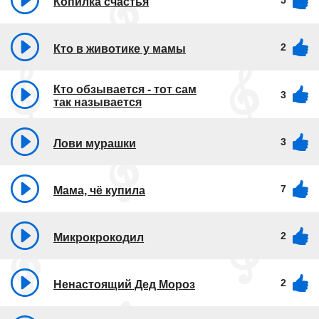
5
Копилка счастья
2
Кто в животике у мамы
Кто обзывается - тот сам
3
так называется
3
Лови мурашки
7
Мама, чё купила
2
Микрокрокодил
2
Ненастоящий Дед Мороз