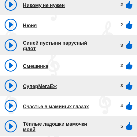
2
Никому не нужен
2
Нюня
Синей пустыни парусный
3
флот
2
Смешинка
3
СуперМегаЁж
4
Счастье в маминых глазах
Тёплые ладошки мамочки
5
моей