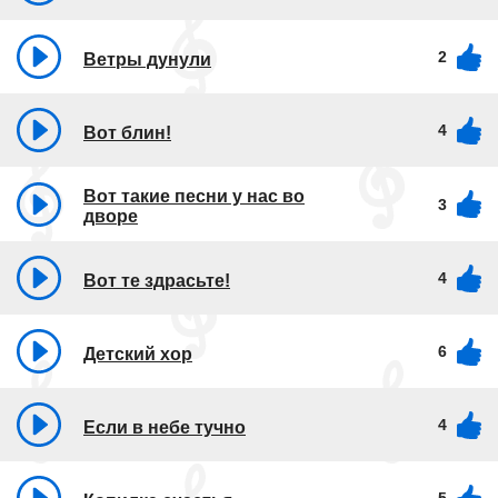
2
Ветры дунули
4
Вот блин!
Вот такие песни у нас во
3
дворе
4
Вот те здрасьте!
6
Детский хор
4
Если в небе тучно