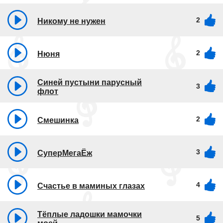
2
Никому не нужен
2
Нюня
Синей пустыни парусный
3
флот
2
Смешинка
3
СуперМегаЁж
4
Счастье в маминых глазах
Тёплые ладошки мамочки
5