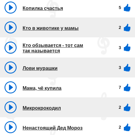
5
Копилка счастья
2
Кто в животике у мамы
Кто обзывается - тот сам
3
так называется
3
Лови мурашки
7
Мама, чё купила
2
Микрокрокодил
2
Ненастоящий Дед Мороз