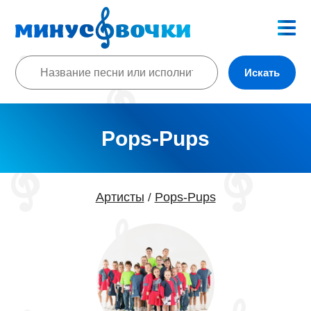
Искать
Pops-Pups
Артисты
Pops-Pups
/