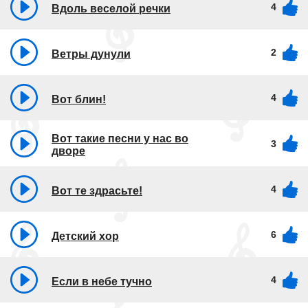
4
Вдоль веселой речки
2
Ветры дунули
4
Вот блин!
Вот такие песни у нас во
3
дворе
4
Вот те здрасьте!
6
Детский хор
4
Если в небе тучно