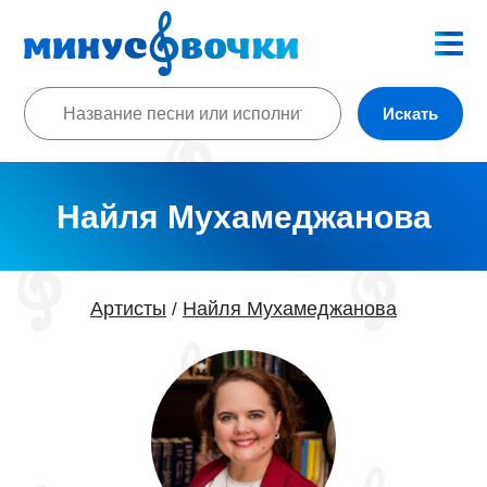
Искать
Найля Мухамеджанова
Артисты
Найля Мухамеджанова
/