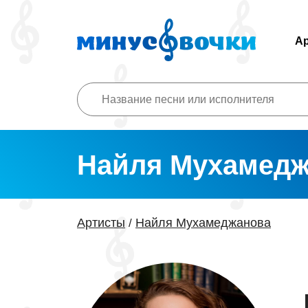
А
Найля Мухамедж
Артисты
Найля Мухамеджанова
/