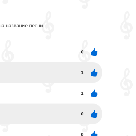
на название песни.
0
1
1
0
0