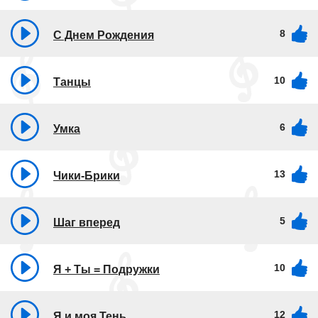
8
С Днем Рождения
10
Танцы
6
Умка
13
Чики-Брики
5
Шаг вперед
10
Я + Ты = Подружки
12
Я и моя Тень