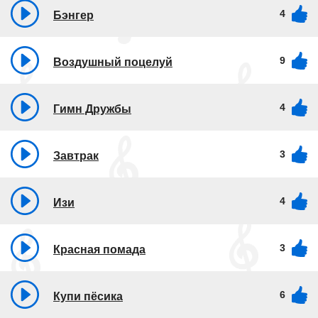
4
Бэнгер
9
Воздушный поцелуй
4
Гимн Дружбы
3
Завтрак
4
Изи
3
Красная помада
6
Купи пёсика