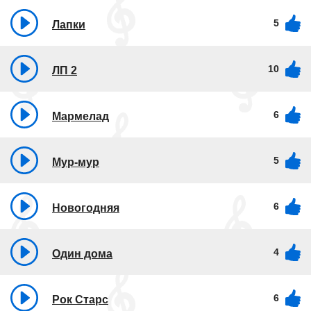
5
Лапки
10
ЛП 2
6
Мармелад
5
Мур-мур
6
Новогодняя
4
Один дома
6
Рок Старс