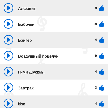
8
Алфавит
18
Бабочки
4
Бэнгер
9
Воздушный поцелуй
4
Гимн Дружбы
3
Завтрак
4
Изи