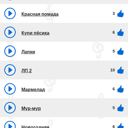
3
Красная помада
6
Купи пёсика
5
Лапки
10
ЛП 2
6
Мармелад
5
Мур-мур
6
Новогодняя