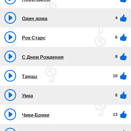
4
Один дома
6
Рок Старс
8
С Днем Рождения
10
Танцы
6
Умка
13
Чики-Брики