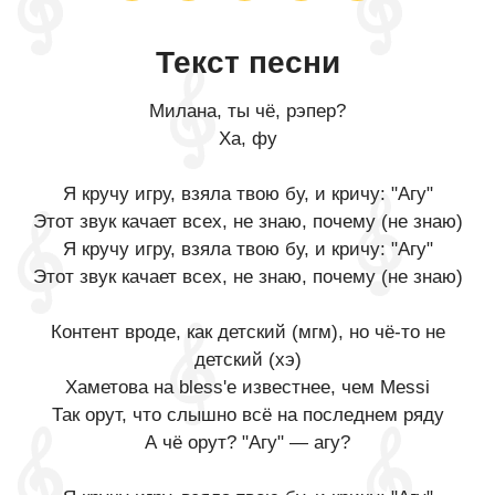
Текст песни
Милана, ты чё, рэпер?
Ха, фу
Я кручу игру, взяла твою бу, и кричу: "Агу"
Этот звук качает всех, не знаю, почему (не знаю)
Я кручу игру, взяла твою бу, и кричу: "Агу"
Этот звук качает всех, не знаю, почему (не знаю)
Контент вроде, как детский (мгм), но чё-то не
детский (хэ)
Хаметова на bless'е известнее, чем Messi
Так орут, что слышно всё на последнем ряду
А чё орут? "Агу" — агу?