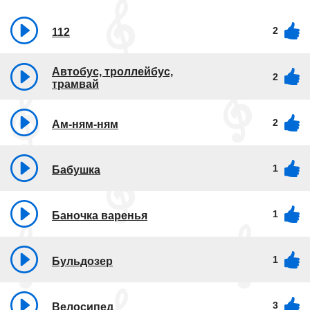
2
112
Автобус, троллейбус,
2
трамвай
2
Ам-ням-ням
1
Бабушка
1
Баночка варенья
1
Бульдозер
3
Велосипед