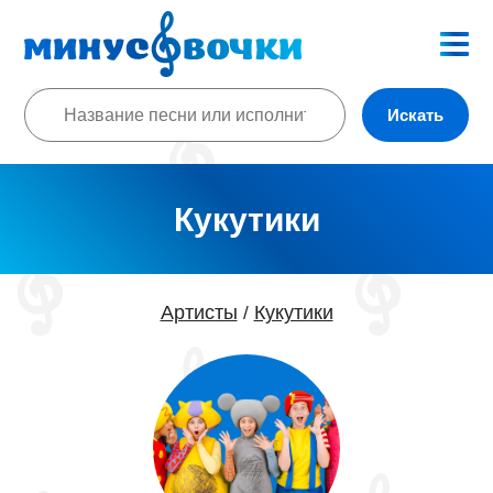
Искать
Кукутики
Артисты
Кукутики
/