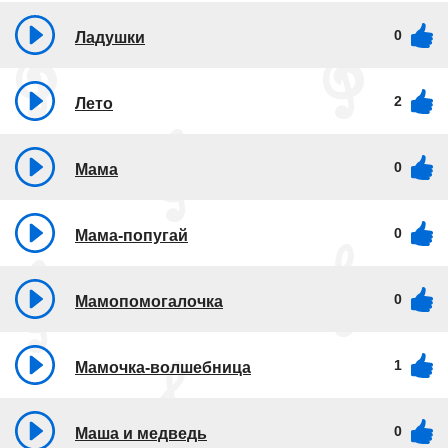
0
Ладушки
2
Лето
0
Мама
0
Мама-попугай
0
Мамопомогалочка
1
Мамочка-волшебница
0
Маша и медведь