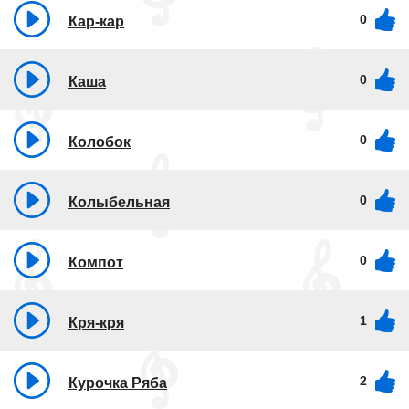
0
Кар-кар
0
Каша
0
Колобок
0
Колыбельная
0
Компот
1
Кря-кря
2
Курочка Ряба